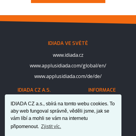
IDIADA VE SVĚTĚ
www.idiada.cz
www.applusidiada.com/global/en/
www.applusidiada.com/de/de/
IDIADA CZ A.S.
INFORMACE
Surfacing
Aktuality
IDIADA CZ a.s., sbírá na tomto webu cookies. To
aby web fungoval správně, věděli jsme, jak se
Konstrukce
Kontakty
vám líbí a mohli se vám na internetu
Výpočty
Kariéra
připomenout.
Zjistit víc.
Jízdní zkoušky
O nás