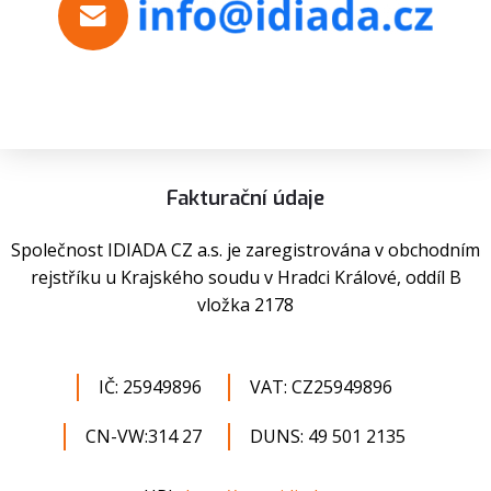
Fakturační údaje
Společnost IDIADA CZ a.s. je zaregistrována v obchodním
rejstříku u Krajského soudu v Hradci Králové, oddíl B
vložka 2178
IČ: 25949896
VAT: CZ25949896
CN-VW:314 27
DUNS: 49 501 2135