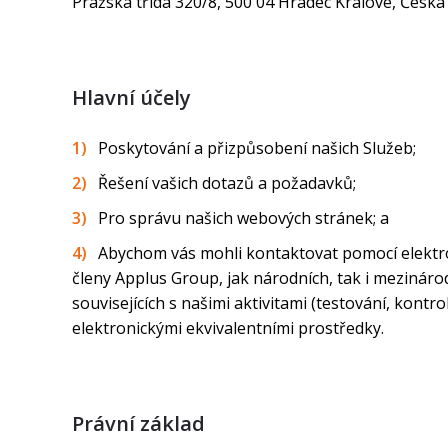
Pražská třída 320/8, 500 04 Hradec Králové, Česká
Hlavní účely
Poskytování a přizpůsobení našich Služeb;
Řešení vašich dotazů a požadavků;
Pro správu našich webových stránek; a
Abychom vás mohli kontaktovat pomocí elektro
členy Applus Group, jak národních, tak i mezináro
souvisejících s našimi aktivitami (testování, kontr
elektronickými ekvivalentními prostředky.
Právní základ