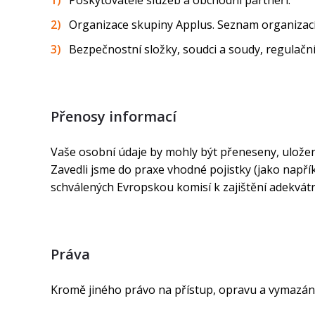
Poskytovatelé služeb a obchodní partneři.
Organizace skupiny Applus. Seznam organizací 
Bezpečnostní složky, soudci a soudy, regulační
Přenosy informací
Vaše osobní údaje by mohly být přeneseny, uložen
Zavedli jsme do praxe vhodné pojistky (jako např
schválených Evropskou komisí k zajištění adekvátn
Práva
Kromě jiného právo na přístup, opravu a vymazání