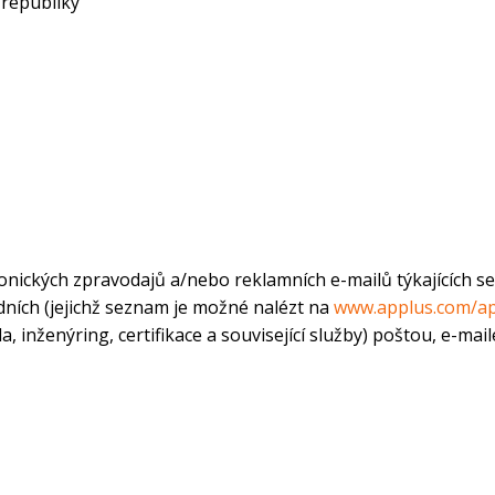
 republiky
nických zpravodajů a/nebo reklamních e-mailů týkajících s
dních (jejichž seznam je možné nalézt na
www.applus.com/a
ola, inženýring, certifikace a související služby) poštou, e-m