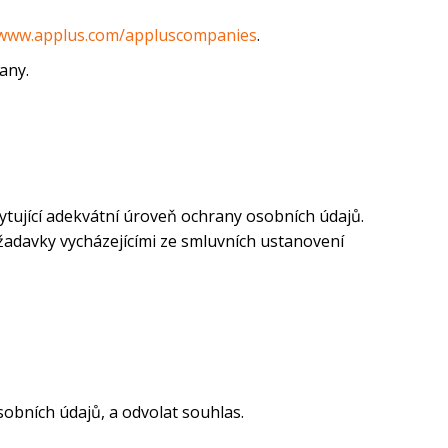
www.applus.com/appluscompanies
.
rany.
tující adekvátní úroveň ochrany osobních údajů.
žadavky vycházejícími ze smluvních ustanovení
obních údajů, a odvolat souhlas.