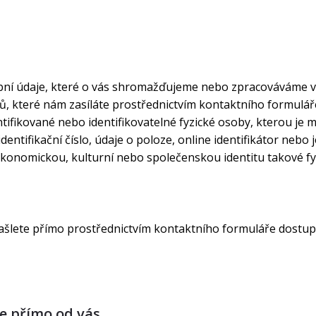
bní údaje, které o vás shromažďujeme nebo zpracováváme v
, které nám zasíláte prostřednictvím kontaktního formulá
entifikované nebo identifikovatelné fyzické osoby, kterou j
dentifikační číslo, údaje o poloze, online identifikátor nebo 
 ekonomickou, kulturní nebo společenskou identitu takové f
šlete přímo prostřednictvím kontaktního formuláře dostu
e přímo od vás