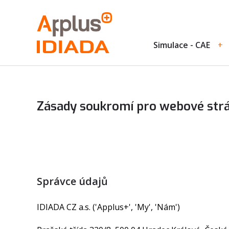
Simulace - CAE
Zásady soukromí pro webové strá
Správce údajů
IDIADA CZ a.s. ('Applus+', 'My', 'Nám')